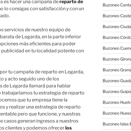
cas es hacer una campaña de
reparto de
Buzoneo Canta
o lo consigas con satisfacción y con un
rado.
Buzoneo Caste
Buzoneo Ciuda
los servicios de nuestro equipo de
arata de Legarda, en la parte inferior
Buzoneo Córd
opciones más eficientes para poder
Buzoneo Cuen
e publicidad en tu localidad potente con
Buzoneo Giron
Buzoneo Gran
 por tu campaña de reparto en Legarda,
to y acto seguido uno de los
Buzoneo Guada
es de Legarda llamará para hablar
Buzoneo Guip
 trabajaríamos tu estrategia de reparto
ocemos que tu empresa tiene la
Buzoneo Huel
s y realizar una estrategia de reparto
Buzoneo Hues
rentable pero que funcione, y nuestras
e casos generan ingresos a nuestros
Buzoneo Islas 
os clientes y podemos ofrecer
los