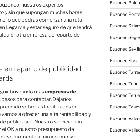
Buzoneo Palen
uzoneo, nuestros expertos
to y sin que supongan muchas horas
Buzoneo Pont
r ello que podrás comenzar una ruta
Buzoneo Sala
 en Legarda y estar seguro de que tendrá
alquier otra empresa de reparto de
Buzoneo Segov
Buzoneo Sevill
Buzoneo Soria
e en reparto de publicidad
Buzoneo Tarra
arda
Buzoneo Tener
eguir buscando más
empresas de
Buzoneo Terue
os pasos para contactar, Déjanos
prendido sobre las localidades en
Buzoneo Toled
vamos a ofrecer una alta rentabilidad y
Buzoneo Valen
de publicidad . Nuestro servicio hará
r el OK a nuestro presupuesto de
Buzoneo Vallad
sde ese momento a mirar como se