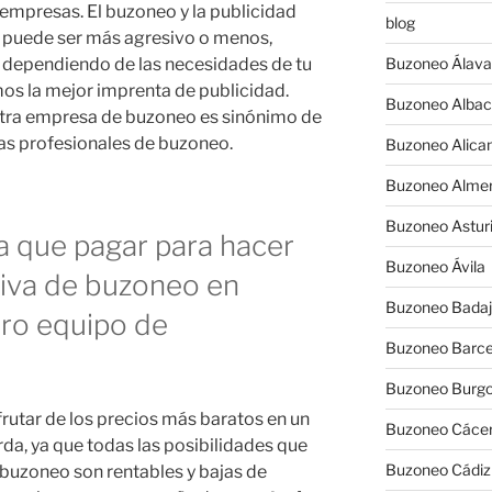
mpresas. El buzoneo y la publicidad
blog
 puede ser más agresivo o menos,
s dependiendo de las necesidades de tu
Buzoneo Álava
mos la mejor imprenta de publicidad.
Buzoneo Albac
stra empresa de buzoneo es sinónimo de
as profesionales de buzoneo.
Buzoneo Alica
Buzoneo Almer
Buzoneo Astur
a que pagar para hacer
Buzoneo Ávila
iva de buzoneo en
Buzoneo Badaj
tro equipo de
Buzoneo Barce
Buzoneo Burg
rutar de los precios más baratos en un
Buzoneo Cáce
a, ya que todas las posibilidades que
Buzoneo Cádiz
buzoneo son rentables y bajas de