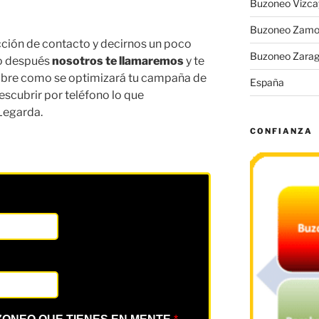
Buzoneo Vizca
Buzoneo Zamo
ección de contacto y decirnos un poco
Buzoneo Zara
co después
nosotros te llamaremos
y te
bre como se optimizará tu campaña de
España
escubrir por teléfono lo que
Legarda.
CONFIANZA