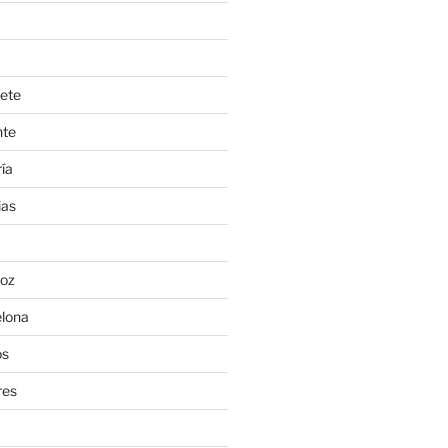
ete
nte
ía
ias
oz
lona
os
res