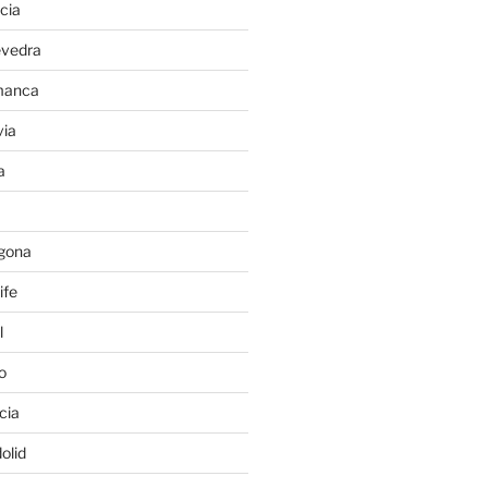
cia
evedra
manca
ia
a
gona
ife
l
o
cia
olid