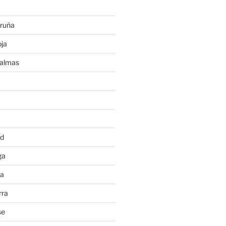
ruña
ja
Palmas
a
id
ga
ia
rra
se