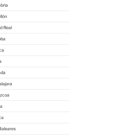
bria
llón
d Real
oba
ca
a
ada
lajara
úzcoa
va
ca
Baleares