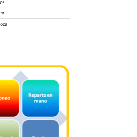
ya
ra
goza