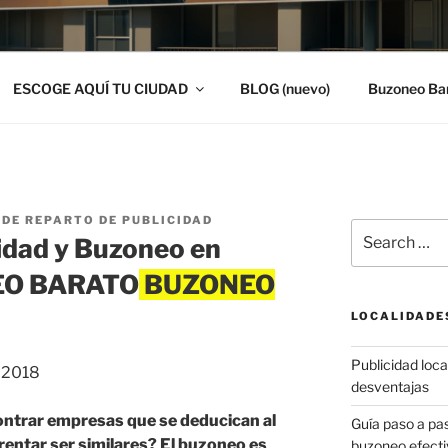
ESCOGE AQUÍ TU CIUDAD
BLOG (nuevo)
Buzoneo Ba
DE REPARTO DE PUBLICIDAD
Search
idad y Buzoneo en
for:
NEO BARATO
LOCALIDADE
Publicidad local
, 2018
desventajas
ontrar empresas que se deducican al
Guía paso a p
entar ser similares? El buzoneo es
buzoneo efecti