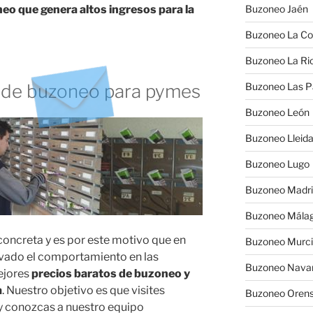
eo que genera altos ingresos para la
Buzoneo Jaén
Buzoneo La Co
Buzoneo La Rio
 de buzoneo para pymes
Buzoneo Las 
Buzoneo León
Buzoneo Lleid
Buzoneo Lugo
Buzoneo Madr
Buzoneo Mála
oncreta y es por este motivo que en
Buzoneo Murc
ado el comportamiento en las
Buzoneo Nava
ejores
precios baratos de buzoneo y
a
. Nuestro objetivo es que visites
Buzoneo Oren
 y conozcas a nuestro equipo