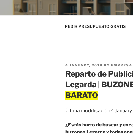
PEDIR PRESUPUESTO GRATIS
POSTED
4 JANUARY, 2018
BY
EMPRESA 
ON
Reparto de Public
Legarda | BUZO
Última modificación 4 January
¿Estás harto de buscar y enc
buzoneo Legarda y todas apar