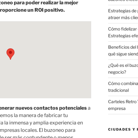
oneo para poder realizar la mejor
oporcione un ROI positivo.
Estrategias de 
atraer más clie
Cómo fidelizar 
Estrategias efe
Beneficios del
qué sigue sien
¿Qué es el buz
negocio?
Cómo combinar 
tradicional
Carteles Retro 
generar nuevos contactos potenciales
a
empresa
emos la manera de fabricar tu
a la inmensa y amplia experiencia en
mpresas locales. El buzoneo para
CIUDADES Y 
e ser más contundente o menos,