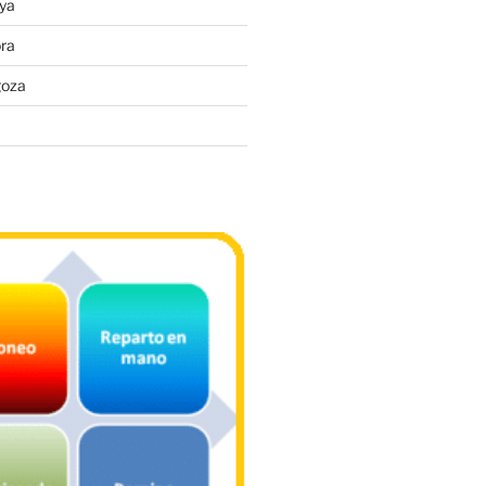
ya
ra
goza