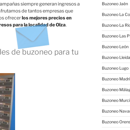
 campañas siempre generan ingresos a
Buzoneo Jaén
 disfrutamos de tantos empresas que
Buzoneo La Co
os ofrecer
los mejores precios en
esos para la localidad de Olza
.
Buzoneo La Rio
Buzoneo Las 
Buzoneo León
es de buzoneo para tu
Buzoneo Lleid
Buzoneo Lugo
Buzoneo Madr
Buzoneo Mála
Buzoneo Murc
Buzoneo Nava
Buzoneo Oren