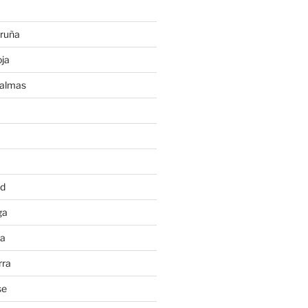
ruña
ja
Palmas
a
id
ga
ia
rra
se