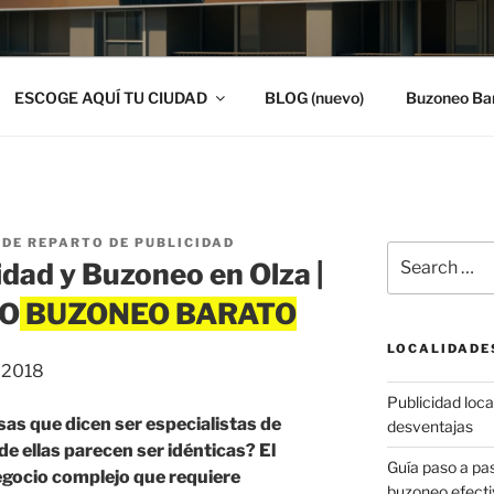
ESCOGE AQUÍ TU CIUDAD
BLOG (nuevo)
Buzoneo Ba
DE REPARTO DE PUBLICIDAD
Search
idad y Buzoneo en Olza |
for:
TO
LOCALIDADE
, 2018
Publicidad local
as que dicen ser especialistas de
desventajas
e ellas parecen ser idénticas? El
Guía paso a p
egocio complejo que requiere
buzoneo efecti