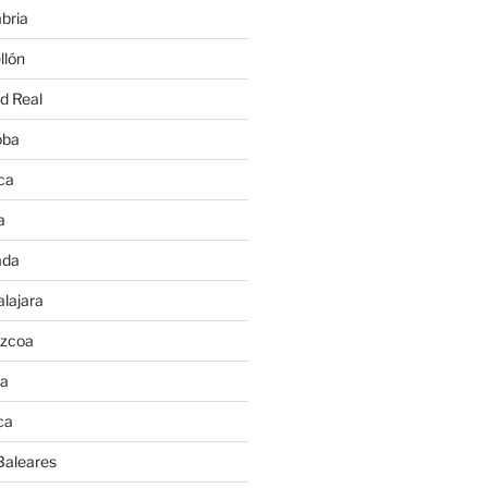
bria
llón
d Real
oba
ca
a
ada
lajara
úzcoa
va
ca
Baleares