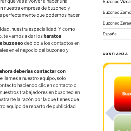
ar que vas a volver a hacer una
Buzoneo Vizca
n nuestra empresa de buzoneo y
Buzoneo Zamo
os perfectamente que podemos hacer
Buzoneo Zara
idad, nuestra especialidad. Y como
España
 te vamos a dar los
baratos
de buzoneo
debido a los contactos en
les en el negocio del buzoneo y
CONFIANZA
 ahora deberías contactar con
ue llames a nuestro equipo, solo
ontacto haciendo clic en contacto o
 nuestros trabajadores en buzoneo en
trarte la razón por la que tienes que
tro equipo de reparto de publicidad