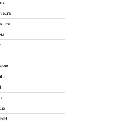
cia
evedra
manca
ia
a
gona
ife
l
o
cia
olid