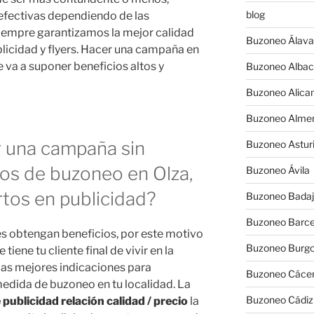
blog
 efectivas dependiendo de las
siempre garantizamos la mejor calidad
Buzoneo Álava
blicidad y flyers. Hacer una campaña en
va a suponer beneficios altos y
Buzoneo Albac
Buzoneo Alica
Buzoneo Almer
r una campaña sin
Buzoneo Astur
os de buzoneo en Olza,
Buzoneo Ávila
tos en publicidad?
Buzoneo Badaj
Buzoneo Barce
s obtengan beneficios, por este motivo
Buzoneo Burg
ene tu cliente final de vivir en la
 las mejores indicaciones para
Buzoneo Cáce
dida de buzoneo en tu localidad. La
Buzoneo Cádiz
 publicidad relación calidad / precio
la