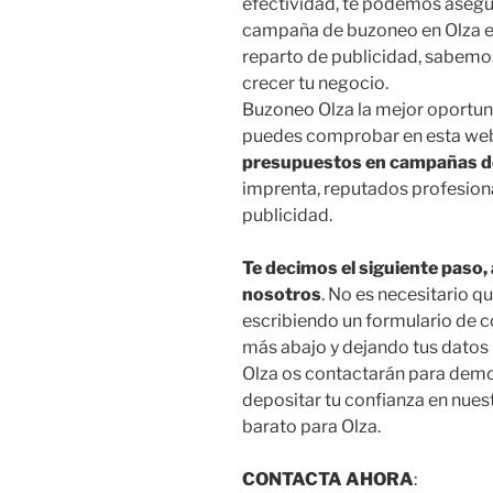
efectividad, te podemos asegur
campaña de buzoneo en Olza e
reparto de publicidad, sabem
crecer tu negocio.
Buzoneo Olza la mejor oportun
puedes comprobar en esta web,
presupuestos en campañas 
imprenta, reputados profesiona
publicidad.
Te decimos el siguiente paso,
nosotros
. No es necesitario q
escribiendo un formulario de c
más abajo y dejando tus datos
Olza os contactarán para demos
depositar tu confianza en nues
barato para Olza.
CONTACTA AHORA
: