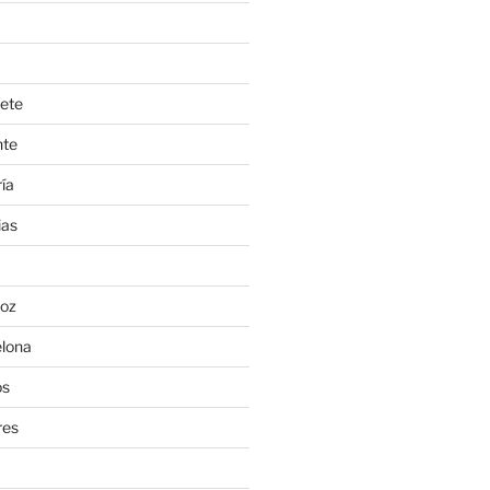
ete
nte
ía
ias
oz
lona
os
res