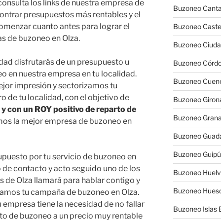
consulta los links de nuestra empresa de
Buzoneo Canta
ontrar presupuestos más rentables y el
 comenzar cuanto antes para lograr el
Buzoneo Caste
s de buzoneo en Olza.
Buzoneo Ciuda
idad disfrutarás de un presupuesto u
Buzoneo Córd
o en nuestra empresa en tu localidad.
Buzoneo Cuen
ejor impresión y sectorizamos tu
 de tu localidad, con el objetivo de
Buzoneo Giron
y con un ROY positivo de reparto de
Buzoneo Gran
omos la mejor empresa de buzoneo en
Buzoneo Guada
Buzoneo Guip
supuesto por tu servicio de buzoneo en
o de contacto y acto seguido uno de los
Buzoneo Huel
s de Olza llamará para hablar contigo y
Buzoneo Hues
íamos tu campaña de buzoneo en Olza.
empresa tiene la necesidad de no fallar
Buzoneo Islas 
rto de buzoneo a un precio muy rentable