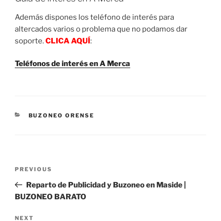
Además dispones los teléfono de interés para
altercados varios o problema que no podamos dar
soporte.
CLICA AQUÍ
:
Teléfonos de interés en A Merca
CATEGORIES
BUZONEO ORENSE
Post
Previous
PREVIOUS
navigation
Post
Reparto de Publicidad y Buzoneo en Maside |
BUZONEO BARATO
Next
NEXT