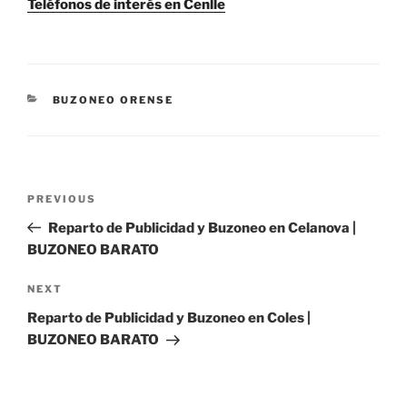
Teléfonos de interés en Cenlle
CATEGORIES
BUZONEO ORENSE
Post
Previous
PREVIOUS
navigation
Post
Reparto de Publicidad y Buzoneo en Celanova |
BUZONEO BARATO
Next
NEXT
Post
Reparto de Publicidad y Buzoneo en Coles |
BUZONEO BARATO