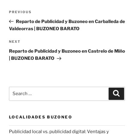
Post
Previous
PREVIOUS
navigation
Post
Reparto de Publicidad y Buzoneo en Carballeda de
Valdeorras | BUZONEO BARATO
Next
NEXT
Post
Reparto de Publicidad y Buzoneo en Castrelo de Miño
| BUZONEO BARATO
Search
Search
for:
LOCALIDADES BUZONEO
Publicidad local vs. publicidad digital: Ventajas y