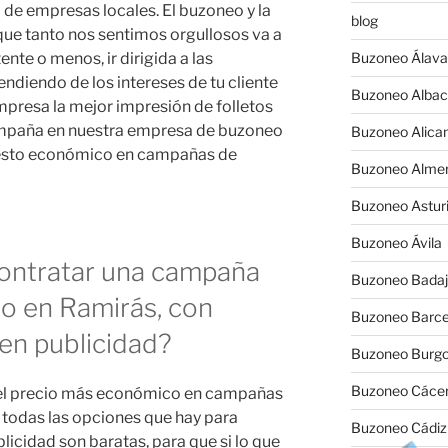
de empresas locales. El buzoneo y la
blog
que tanto nos sentimos orgullosos va a
te o menos, ir dirigida a las
Buzoneo Álava
ndiendo de los intereses de tu cliente
Buzoneo Albac
mpresa la mejor impresión de folletos
ampaña en nuestra empresa de buzoneo
Buzoneo Alica
puesto económico en campañas de
Buzoneo Almer
Buzoneo Astur
Buzoneo Ávila
contratar una campaña
Buzoneo Badaj
o en Ramirás, con
Buzoneo Barce
en publicidad?
Buzoneo Burg
Buzoneo Cáce
e el precio más económico en campañas
 todas las opciones que hay para
Buzoneo Cádiz
cidad son baratas, para que si lo que