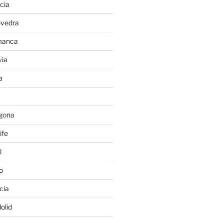
cia
evedra
manca
ia
a
gona
ife
l
o
cia
olid