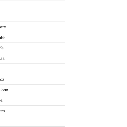
ete
nte
ía
ias
oz
lona
os
res