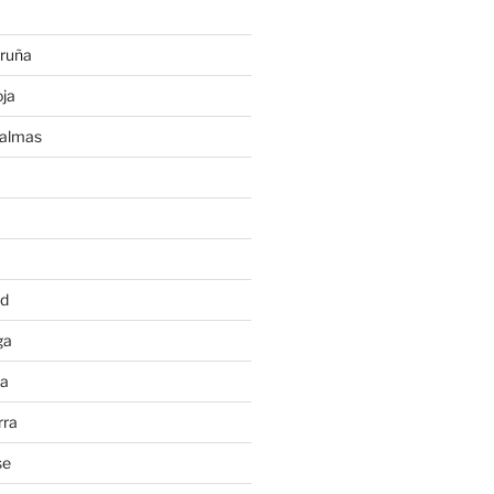
ruña
ja
Palmas
a
id
ga
ia
rra
se