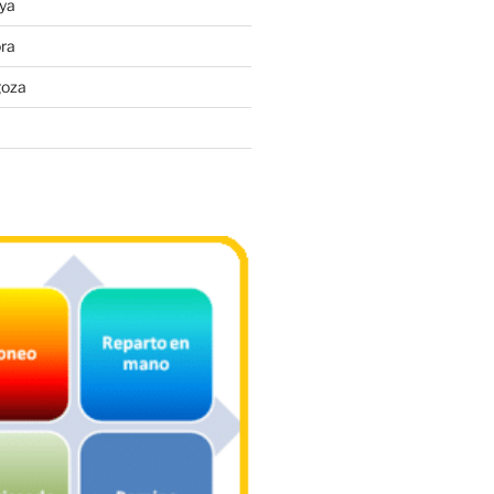
ya
ra
goza