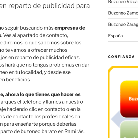
Buzoneo Vizca
en reparto de publicidad para
Buzoneo Zamo
Buzoneo Zara
 no seguir buscando más
empresas de
s
. Ves al apartado de contacto,
España
e diremos lo que sabemos sobre los
mo te vamos a ofrecer muchos
jos en reparto de publicidad eficaz.
CONFIANZA
ios hará que no tengas problemas en dar
neo en tu localidad, y desde ese
n beneficios.
e, ahora lo que tienes que hacer es
marques el teléfono y llames a nuestro
je haciendo clic en contacto o en la
tos de contacto los profesionales en
n para enseñarte porque deberías
reparto de buzoneo barato en Ramirás.