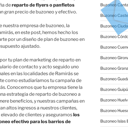
aña de
reparto de flyers o panfletos
Buzoneo Canta
un gran precio de buzoneo y efectivo.
Buzoneo Caste
de nuestra empresa de buzoneo, la
Buzoneo Ciuda
irás, en este post, hemos hecho los
Buzoneo Córd
arte por un diseño de plan de buzoneo en
esupuesto ajustado.
Buzoneo Cuen
Buzoneo Giron
por tu plan de marketing de reparto en
ulario de contacto y acto seguido uno
Buzoneo Gran
ales en las localidades de Ramirás se
Buzoneo Guada
rte como estudiaríamos tu campaña de
rás. Conocemos que tu empresa tiene la
Buzoneo Guip
 una estrategia de reparto de buzoneo a
Buzoneo Huel
ere beneficios, y nuestras campañas en
n altos ingresos a nuestros clientes,
Buzoneo Hues
 elevado de clientes y aseguramos
los
Buzoneo Islas 
neo efectivo para los barrios de