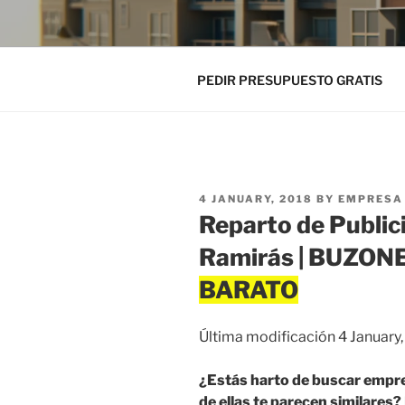
PEDIR PRESUPUESTO GRATIS
POSTED
4 JANUARY, 2018
BY
EMPRESA 
ON
Reparto de Public
Ramirás | BUZO
Última modificación 4 January
¿Estás harto de buscar empr
de ellas te parecen similares?