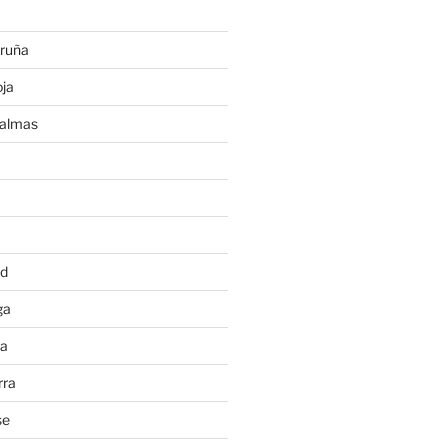
ruña
ja
Palmas
a
id
ga
ia
rra
se