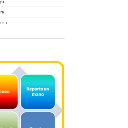
ya
ra
goza