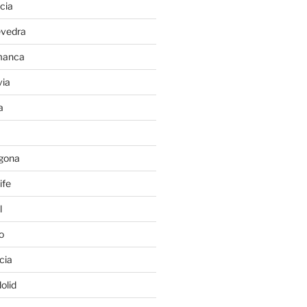
cia
evedra
manca
ia
a
gona
ife
l
o
cia
olid