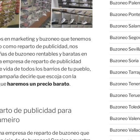
Buzoneo Palen
Buzoneo Pont
Buzoneo Sala
Buzoneo Segov
ados en marketing y buzoneo que tenemos
 como reparto de publicidad, nos
Buzoneo Sevill
as de buzoneo rentables y baratas en
Buzoneo Soria
a empresa de reparto de publicidad
vida de todos los barrios de tu pueblo,
Buzoneo Tarra
campaña decirle que escoja con la
 que
haremos un precio barato
.
Buzoneo Tener
Buzoneo Terue
Buzoneo Toled
arto de publicidad para
ameiro
Buzoneo Valen
Buzoneo Vallad
 una empresa de reparto de buzoneo que