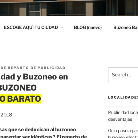
ESCOGE AQUÍ TU CIUDAD
BLOG (nuevo)
Buzoneo Ba
DE REPARTO DE PUBLICIDAD
Search
idad y Buzoneo en
for:
 BUZONEO
LOCALIDADE
Publicidad local
, 2018
desventajas
sas que se deducican al buzoneo
Guía paso a p
arentar ser idénticas? El reparto de
buzoneo efecti