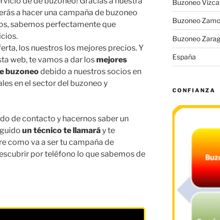
rvicio de de buzoneo! Gracias a nuestra
Buzoneo Vizca
verás a hacer una campaña de buzoneo
Buzoneo Zamo
os, sabemos perfectamente que
cios.
Buzoneo Zara
ta, los nuestros los mejores precios. Y
España
a web, te vamos a dar los
mejores
de buzoneo
debido a nuestros socios en
les en el sector del buzoneo y
CONFIANZA
tado de contacto y hacernos saber un
eguido
un técnico te llamará
y te
re como va a ser tu campaña de
escubrir por teléfono lo que sabemos de