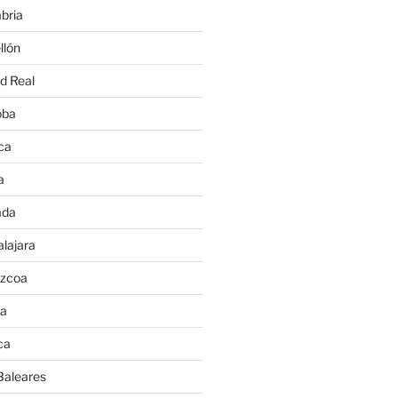
bria
llón
d Real
oba
ca
a
ada
lajara
úzcoa
va
ca
Baleares