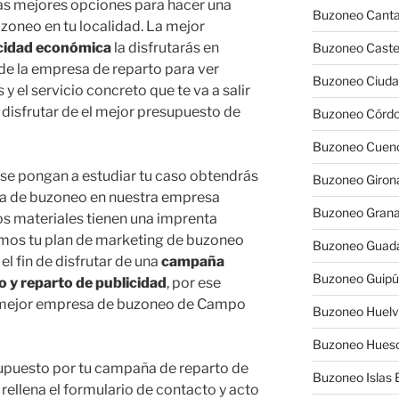
as mejores opciones para hacer una
Buzoneo Canta
zoneo en tu localidad. La mejor
icidad económica
la disfrutarás en
Buzoneo Caste
 de la empresa de reparto para ver
Buzoneo Ciuda
el servicio concreto que te va a salir
disfrutar de el mejor presupuesto de
Buzoneo Córd
Buzoneo Cuen
se pongan a estudiar tu caso obtendrás
Buzoneo Giron
ña de buzoneo en nuestra empresa
Buzoneo Gran
ros materiales tienen una imprenta
dimos tu plan de marketing de buzoneo
Buzoneo Guada
 el fin de disfrutar de una
campaña
Buzoneo Guip
o y reparto de publicidad
, por ese
 mejor empresa de buzoneo de Campo
Buzoneo Huel
Buzoneo Hues
supuesto por tu campaña de reparto de
Buzoneo Islas 
ellena el formulario de contacto y acto