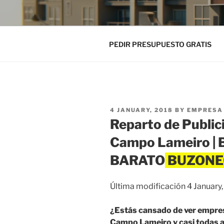
PEDIR PRESUPUESTO GRATIS
POSTED
4 JANUARY, 2018
BY
EMPRESA 
ON
Reparto de Public
Campo Lameiro |
BARATO
Última modificación 4 January
¿Estás cansado de ver empre
Campo Lameiro y casi todas ap