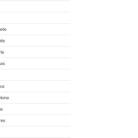
ete
nte
ía
ias
oz
lona
os
res