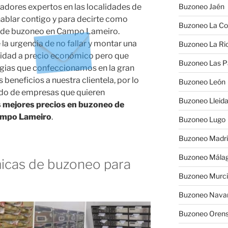
adores expertos en las localidades de
Buzoneo Jaén
blar contigo y para decirte como
Buzoneo La Co
 de buzoneo en Campo Lameiro.
a urgencia de no fallar y montar una
Buzoneo La Rio
icidad a precio económico pero que
Buzoneo Las 
tegias que confeccionamos en la gran
beneficios a nuestra clientela, por lo
Buzoneo León
do de empresas que quieren
Buzoneo Lleid
s mejores precios en buzoneo de
Campo Lameiro
.
Buzoneo Lugo
Buzoneo Madr
Buzoneo Mála
cas de buzoneo para
Buzoneo Murc
Buzoneo Nava
Buzoneo Oren