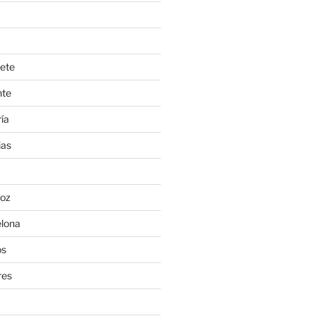
ete
nte
ía
ias
oz
lona
os
res