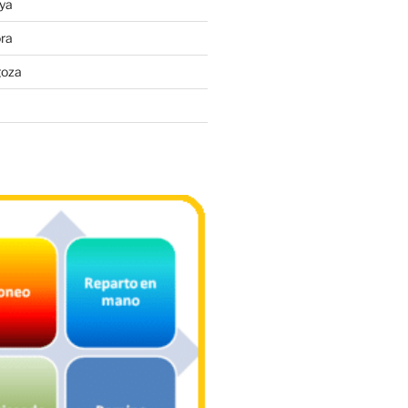
ya
ra
goza