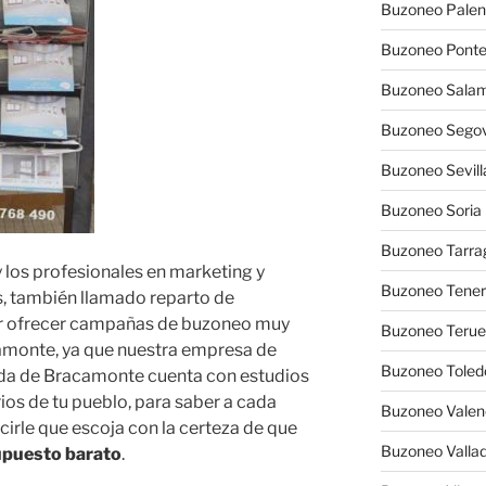
Buzoneo Palen
Buzoneo Pont
Buzoneo Sala
Buzoneo Segov
Buzoneo Sevill
Buzoneo Soria
Buzoneo Tarra
 los profesionales en marketing y
Buzoneo Tener
, también llamado reparto de
er ofrecer campañas de buzoneo muy
Buzoneo Terue
amonte, ya que nuestra empresa de
Buzoneo Toled
nda de Bracamonte cuenta con estudios
ios de tu pueblo, para saber a cada
Buzoneo Valen
cirle que escoja con la certeza de que
Buzoneo Vallad
upuesto barato
.