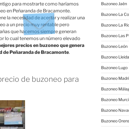
ntigo para mostrarte como haríamos
Buzoneo Jaén
oneo en Peñaranda de Bracamonte.
Buzoneo La Co
 la necesidad de acertar y realizar una
eo a un precio muy rentable pero
Buzoneo La Rio
mpañas que hacemos siempre generan
Buzoneo Las 
por lo cual tenemos un número elevado
mejores precios en buzoneo que genera
Buzoneo León
idad de Peñaranda de Bracamonte
.
Buzoneo Lleid
Buzoneo Lugo
recio de buzoneo para
Buzoneo Madr
Buzoneo Mála
Buzoneo Murc
Buzoneo Nava
Buzoneo Oren