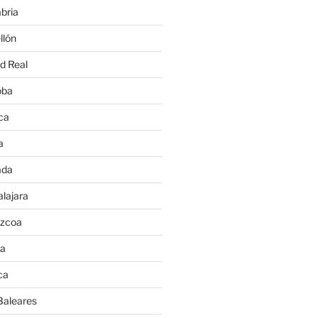
bria
llón
d Real
oba
ca
a
ada
lajara
úzcoa
va
ca
Baleares