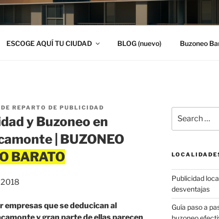
ESCOGE AQUÍ TU CIUDAD
BLOG (nuevo)
Buzoneo Ba
DE REPARTO DE PUBLICIDAD
Search
idad y Buzoneo en
for:
acamonte | BUZONEO
LOCALIDADE
Publicidad local
, 2018
desventajas
r empresas que se deducican al
Guía paso a p
amonte y gran parte de ellas parecen
buzoneo efecti