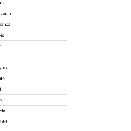
cia
evedra
manca
ia
a
gona
ife
l
o
cia
olid