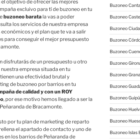
l objetivo de ofrecer las mejores
Buzoneo Canta
mpaña excluivo para tí de buzoneo en tu
de
buzoneo barata
la vas a poder
Buzoneo Caste
sulta los servicios de nuestra empresa
Buzoneo Ciuda
económicos y el plan que te va a salir
s para conseguir el mejor presupuesto
Buzoneo Córd
camonte.
Buzoneo Cuen
 disfrutarás de un presupuesto u otro
Buzoneo Giron
nuestra empresa situada en tu
Buzoneo Gran
tienen una efectividad brutal y
ing de buzoneo por barrios en tu
Buzoneo Guada
mpaña de calidad y con un ROY
Buzoneo Guip
eo
, por ese motivo hemos llegado a ser la
 Peñaranda de Bracamonte.
Buzoneo Huel
Buzoneo Hues
sto por tu plan de marketing de reparto
ellena el apartado de contacto y uno de
Buzoneo Islas 
s en los barrios de Peñaranda de