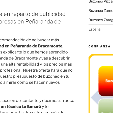
Buzoneo Vizca
Buzoneo Zamo
e en reparto de publicidad
Buzoneo Zara
mpresas en Peñaranda de
España
ecomendación de no buscar más
dad en Peñaranda de Bracamonte
.
CONFIANZA
s explicarte lo que hemos aprendido
randa de Bracamonte y vas a descubrir
na alta rentabilidad y los precios más
 profesional. Nuestra oferta hará que no
uestro presupuesto de buzoneo en tu
to a mirar como se hacen nuevos
la sección de contacto y decirnos un poco
o
un técnico te llamará
y te
bre como ha de ser tu campaña de