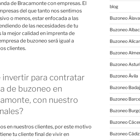
anda de Bracamonte con empresas. El
blog
empresas del que tanto nos sentimos
sivo o menos, estar enfocada a las
Buzoneo Álava
endiendo de las necesidades de tu
Buzoneo Albac
s la mejor calidad en imprenta de
 empresa de buzoneo será igual a
Buzoneo Alica
os clientes.
Buzoneo Almer
Buzoneo Astur
invertir para contratar
Buzoneo Ávila
a de buzoneo en
Buzoneo Badaj
amonte, con nuestro
Buzoneo Barce
nales?
Buzoneo Burg
Buzoneo Cáce
s en nuestros clientes, por este motivo
Buzoneo Cádiz
ene tu cliente final de vivir en