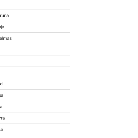
ruña
ja
Palmas
a
id
ga
ia
rra
se