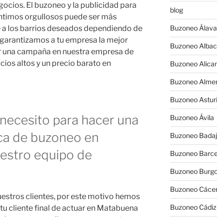
ocios. El buzoneo y la publicidad para
blog
ntimos orgullosos puede ser más
e a los barrios deseados dependiendo de
Buzoneo Álava
y garantizamos a tu empresa la mejor
Buzoneo Albac
er una campaña en nuestra empresa de
ios altos y un precio barato en
Buzoneo Alica
Buzoneo Almer
Buzoneo Astur
necesito para hacer una
Buzoneo Ávila
a de buzoneo en
Buzoneo Badaj
estro equipo de
Buzoneo Barce
Buzoneo Burg
Buzoneo Cáce
uestros clientes, por este motivo hemos
Buzoneo Cádiz
tu cliente final de actuar en Matabuena