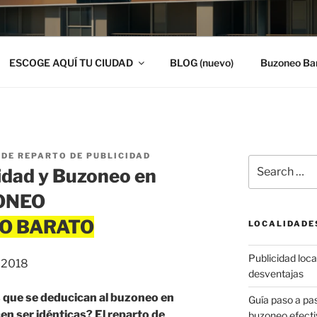
ESCOGE AQUÍ TU CIUDAD
BLOG (nuevo)
Buzoneo Ba
DE REPARTO DE PUBLICIDAD
Search
idad y Buzoneo en
for:
ZONEO
LOCALIDADE
Publicidad local
, 2018
desventajas
 que se deducican al buzoneo en
Guía paso a p
n ser idénticas? El reparto de
buzoneo efecti