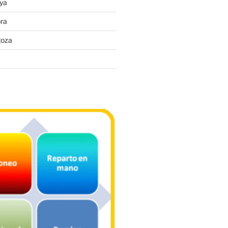
ya
ra
goza