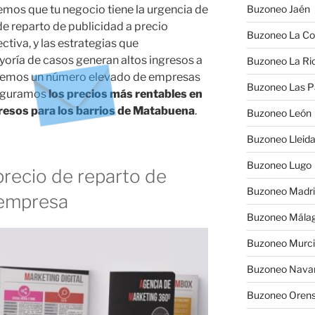
mos que tu negocio tiene la urgencia de
Buzoneo Jaén
de reparto de publicidad a precio
Buzoneo La Co
iva, y las estrategias que
oría de casos generan altos ingresos a
Buzoneo La Rio
tenemos un número elevado de empresas
Buzoneo Las 
seguramos
los precios más rentables en
resos para los barrios de Matabuena
.
Buzoneo León
Buzoneo Lleid
Buzoneo Lugo
recio de reparto de
Buzoneo Madr
 empresa
Buzoneo Mála
Buzoneo Murc
Buzoneo Nava
Buzoneo Oren