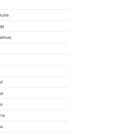
ruña
ja
Palmas
a
id
ga
ia
rra
se