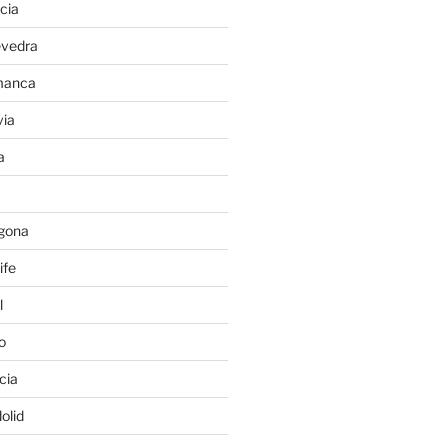
cia
evedra
manca
ia
a
gona
ife
l
o
cia
olid