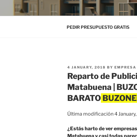
PEDIR PRESUPUESTO GRATIS
POSTED
4 JANUARY, 2018
BY
EMPRESA 
ON
Reparto de Public
Matabuena | BU
BARATO
Última modificación 4 January
¿Estás harto de ver empresas
Matabuena y casi todas parece