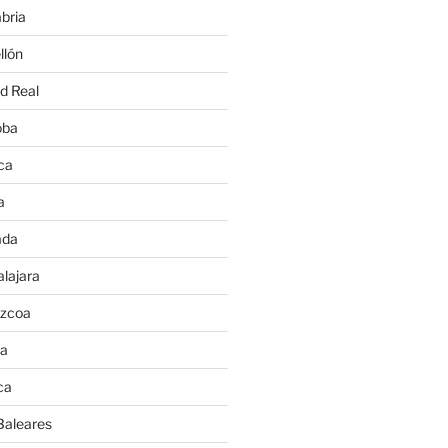
bria
llón
d Real
oba
ca
a
ada
lajara
úzcoa
va
ca
Baleares