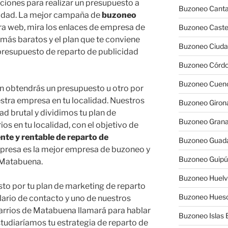
aciones para realizar un presupuesto a
Buzoneo Canta
lidad. La mejor campaña de
buzoneo
ra web, mira los enlaces de empresa de
Buzoneo Caste
más baratos y el plan que te conviene
Buzoneo Ciuda
 presupuesto de reparto de publicidad
Buzoneo Córd
Buzoneo Cuen
n obtendrás un presupuesto u otro por
tra empresa en tu localidad. Nuestros
Buzoneo Giron
ad brutal y dividimos tu plan de
Buzoneo Gran
s en tu localidad, con el objetivo de
te y rentable de reparto de
Buzoneo Guada
mpresa es la mejor empresa de buzoneo y
Buzoneo Guip
 Matabuena.
Buzoneo Huel
sto por tu plan de marketing de reparto
Buzoneo Hues
lario de contacto y uno de nuestros
arrios de Matabuena llamará para hablar
Buzoneo Islas 
tudiaríamos tu estrategia de reparto de