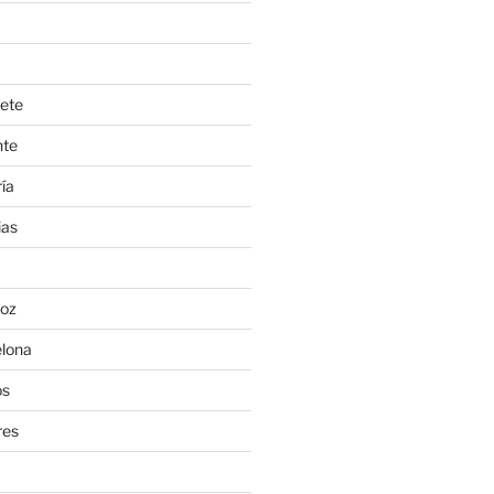
ete
nte
ía
ias
oz
lona
os
res