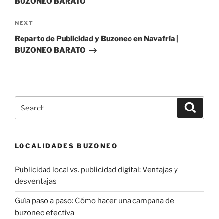
BUZONEO BARATO
Next
NEXT
Post
Reparto de Publicidad y Buzoneo en Navafría |
BUZONEO BARATO
Search
Search
for:
LOCALIDADES BUZONEO
Publicidad local vs. publicidad digital: Ventajas y
desventajas
Guía paso a paso: Cómo hacer una campaña de
buzoneo efectiva