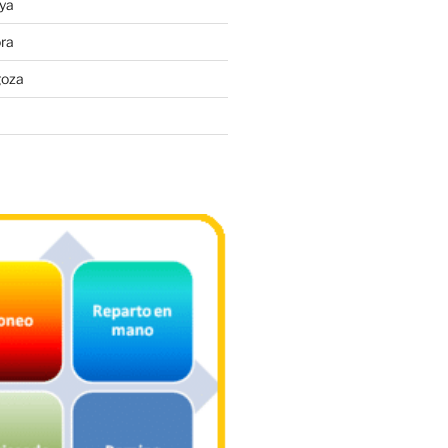
ya
ra
goza