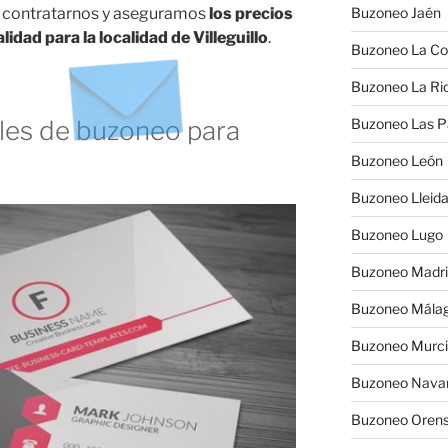
 contratarnos y aseguramos
los precios
Buzoneo Jaén
dad para la localidad de Villeguillo
.
Buzoneo La Co
Buzoneo La Rio
es de buzoneo para
Buzoneo Las 
Buzoneo León
Buzoneo Lleid
Buzoneo Lugo
Buzoneo Madr
Buzoneo Mála
Buzoneo Murc
Buzoneo Nava
Buzoneo Oren