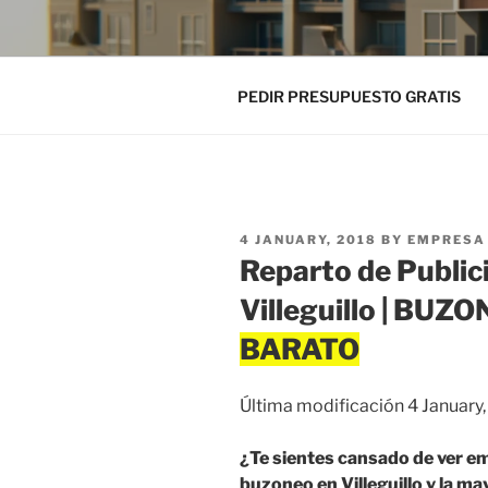
PEDIR PRESUPUESTO GRATIS
POSTED
4 JANUARY, 2018
BY
EMPRESA 
ON
Reparto de Public
Villeguillo | BU
Última modificación 4 January
¿Te sientes cansado de ver em
buzoneo en Villeguillo y la m