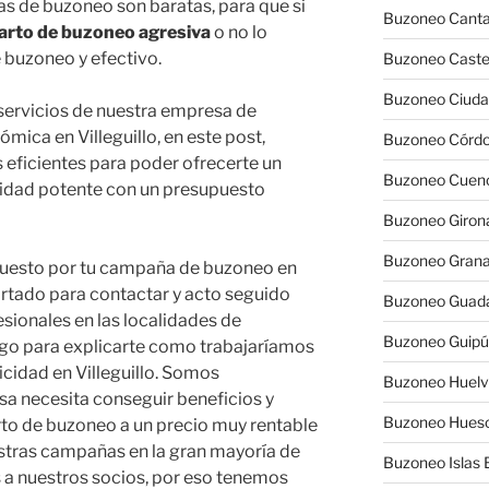
 de buzoneo son baratas, para que si
Buzoneo Canta
arto de buzoneo agresiva
o no lo
 buzoneo y efectivo.
Buzoneo Caste
Buzoneo Ciuda
 servicios de nuestra empresa de
ica en Villeguillo, en este post,
Buzoneo Córd
eficientes para poder ofrecerte un
Buzoneo Cuen
lidad potente con un presupuesto
Buzoneo Giron
Buzoneo Gran
puesto por tu campaña de buzoneo en
partado para contactar y acto seguido
Buzoneo Guada
sionales en las localidades de
Buzoneo Guip
igo para explicarte como trabajaríamos
cidad en Villeguillo. Somos
Buzoneo Huel
a necesita conseguir beneficios y
Buzoneo Hues
rto de buzoneo a un precio muy rentable
estras campañas en la gran mayoría de
Buzoneo Islas 
 a nuestros socios, por eso tenemos