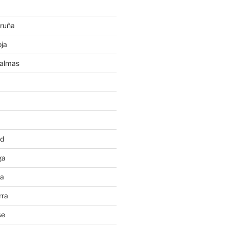
ruña
ja
Palmas
a
id
ga
ia
rra
se