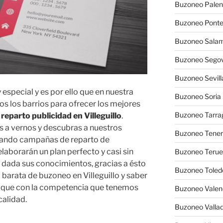
Buzoneo Palen
Buzoneo Pont
Buzoneo Sala
Buzoneo Segov
Buzoneo Sevill
 especial y es por ello que en nuestra
Buzoneo Soria
 los barrios para ofrecer los mejores
Buzoneo Tarra
reparto publicidad en Villeguillo
.
s a vernos y descubras a nuestros
Buzoneo Tener
zando campañas de reparto de
laborarán un plan perfecto y casi sin
Buzoneo Terue
dada sus conocimientos, gracias a ésto
Buzoneo Toled
arata de buzoneo en Villeguillo y saber
s que con la competencia que tenemos
Buzoneo Valen
calidad.
Buzoneo Vallad