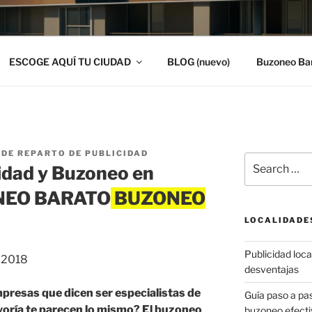
ESCOGE AQUÍ TU CIUDAD
BLOG (nuevo)
Buzoneo Ba
DE REPARTO DE PUBLICIDAD
Search
idad y Buzoneo en
for:
ZONEO BARATO
LOCALIDADE
Publicidad local
, 2018
desventajas
presas que dicen ser especialistas de
Guía paso a p
ayoría te parecen lo mismo? El buzoneo
buzoneo efecti