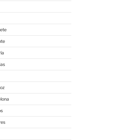
ete
nte
ía
ias
oz
lona
os
res