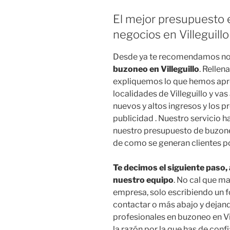
El mejor presupuesto e
negocios en Villeguillo
Desde ya te recomendamos no
buzoneo en Villeguillo
. Rellen
expliquemos lo que hemos apre
localidades de Villeguillo y v
nuevos y altos ingresos y los 
publicidad . Nuestro servicio h
nuestro presupuesto de buzoneo 
de como se generan clientes po
Te decimos el siguiente paso
nuestro equipo
. No cal que ma
empresa, solo escribiendo un f
contactar o más abajo y dejan
profesionales en buzoneo en Vi
la razón por la que has de con