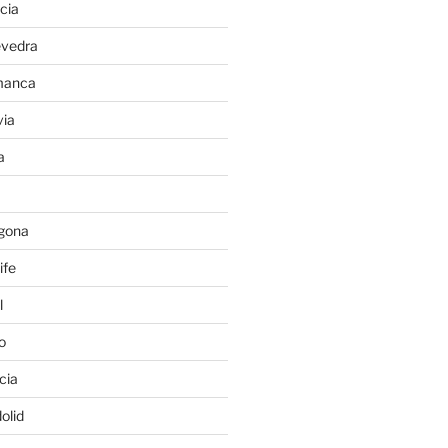
cia
evedra
manca
ia
a
gona
ife
l
o
cia
olid