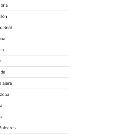
bria
llón
d Real
oba
ca
a
ada
lajara
úzcoa
va
ca
Baleares