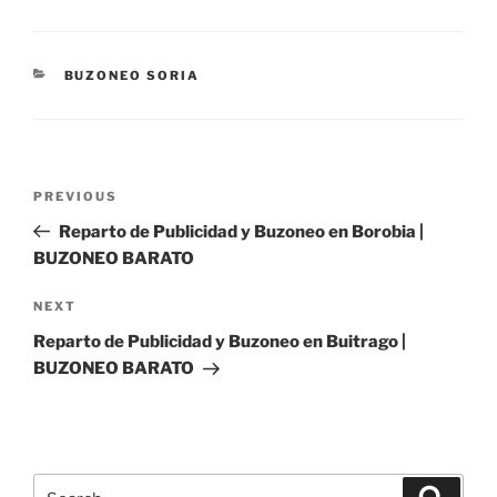
CATEGORIES
BUZONEO SORIA
Post
Previous
PREVIOUS
navigation
Post
Reparto de Publicidad y Buzoneo en Borobia |
BUZONEO BARATO
Next
NEXT
Post
Reparto de Publicidad y Buzoneo en Buitrago |
BUZONEO BARATO
Search
Search