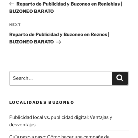
Post
Reparto de Publicidad y Buzoneo en Renieblas |
BUZONEO BARATO
Next
NEXT
Post
Reparto de Publicidad y Buzoneo en Reznos |
BUZONEO BARATO
Search
Search
for:
LOCALIDADES BUZONEO
Publicidad local vs. publicidad digital: Ventajas y
desventajas
Guía paso a paso: Cómo hacer una campaña de