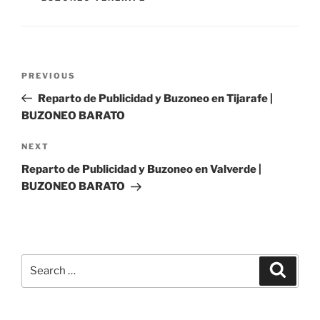
Post
Previous
PREVIOUS
navigation
Post
Reparto de Publicidad y Buzoneo en Tijarafe |
BUZONEO BARATO
Next
NEXT
Post
Reparto de Publicidad y Buzoneo en Valverde |
BUZONEO BARATO
Search
Search
for: