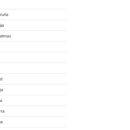
ruña
ja
Palmas
a
id
ga
ia
rra
se