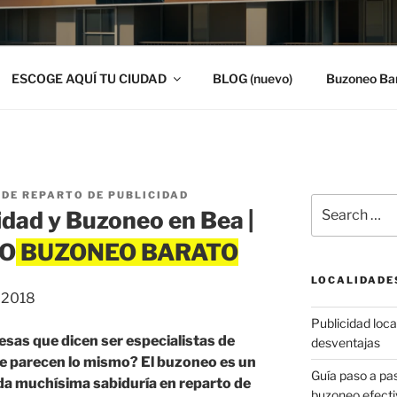
ESCOGE AQUÍ TU CIUDAD
BLOG (nuevo)
Buzoneo Ba
DE REPARTO DE PUBLICIDAD
Search
idad y Buzoneo en Bea |
for:
TO
LOCALIDADE
, 2018
Publicidad local
esas que dicen ser especialistas de
desventajas
te parecen lo mismo? El buzoneo es un
Guía paso a p
a muchísima sabiduría en reparto de
buzoneo efecti