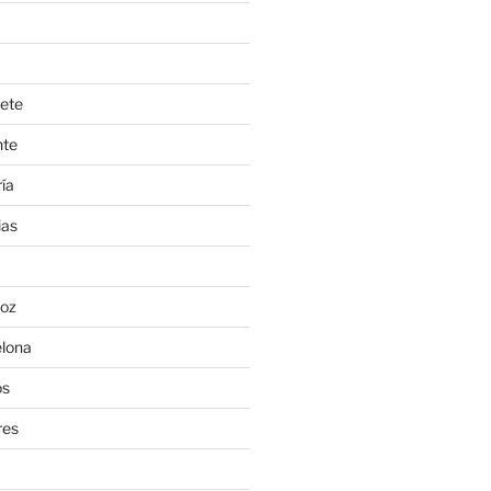
ete
nte
ía
ias
oz
lona
os
res