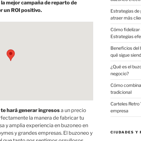
r la mejor campaña de reparto de
r un ROI positivo.
Estrategias de 
atraer más clie
Cómo fidelizar 
Estrategias efe
Beneficios del
qué sigue sien
¿Qué es el buz
negocio?
Cómo combinar 
tradicional
Carteles Retro 
te hará generar ingresos
a un precio
empresa
ectamente la manera de fabricar tu
sa y amplia experiencia en buzoneo en
pymes y grandes empresas. El buzoneo y
CIUDADES Y 
l que tanto nos sentimos orgullosos