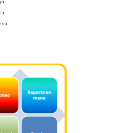
ya
ra
goza