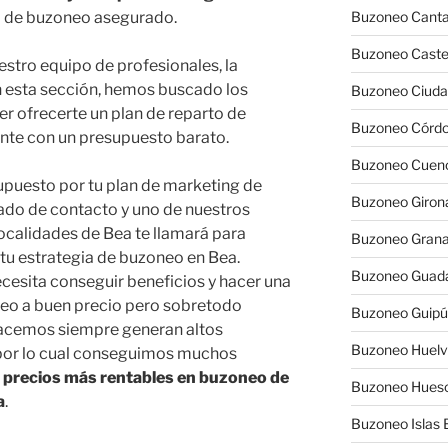
io de buzoneo asegurado.
Buzoneo Canta
Buzoneo Caste
estro equipo de profesionales, la
 esta sección, hemos buscado los
Buzoneo Ciuda
r ofrecerte un plan de reparto de
Buzoneo Córd
ente con un presupuesto barato.
Buzoneo Cuen
supuesto por tu plan de marketing de
Buzoneo Giron
tado de contacto y uno de nuestros
localidades de Bea te llamará para
Buzoneo Gran
u estrategia de buzoneo en Bea.
Buzoneo Guada
esita conseguir beneficios y hacer una
neo a buen precio pero sobretodo
Buzoneo Guip
hacemos siempre generan altos
Buzoneo Huel
, por lo cual conseguimos muchos
s precios más rentables en buzoneo de
Buzoneo Hues
a
.
Buzoneo Islas 