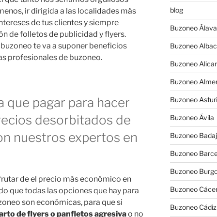
blog
nos, ir dirigida a las localidades más
ntereses de tus clientes y siempre
Buzoneo Álava
 de folletos de publicidad y flyers.
 buzoneo te va a suponer beneficios
Buzoneo Albac
as profesionales de buzoneo.
Buzoneo Alica
Buzoneo Almer
a que pagar para hacer
Buzoneo Astur
recios desorbitados de
Buzoneo Ávila
on nuestros expertos en
Buzoneo Badaj
Buzoneo Barce
Buzoneo Burg
frutar de el precio más económico en
Buzoneo Cáce
o que todas las opciones que hay para
oneo son económicas, para que si
Buzoneo Cádiz
arto de flyers o panfletos agresiva
o no