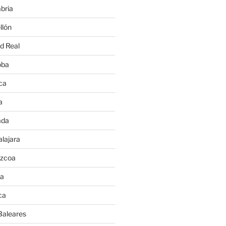
bria
llón
d Real
oba
ca
a
ada
lajara
úzcoa
va
ca
Baleares