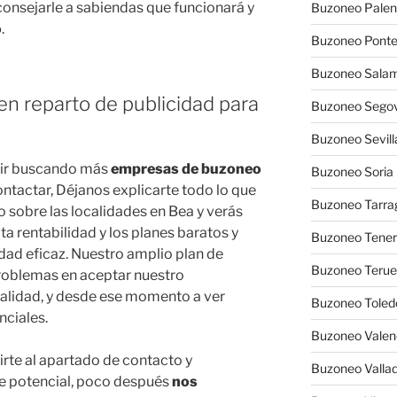
nsejarle a sabiendas que funcionará y
Buzoneo Palen
o
.
Buzoneo Pont
Buzoneo Sala
en reparto de publicidad para
Buzoneo Segov
Buzoneo Sevill
uir buscando más
empresas de buzoneo
Buzoneo Soria
ontactar, Déjanos explicarte todo lo que
Buzoneo Tarra
 sobre las localidades en Bea y verás
a rentabilidad y los planes baratos y
Buzoneo Tener
idad eficaz. Nuestro amplio plan de
Buzoneo Terue
problemas en aceptar nuestro
alidad, y desde ese momento a ver
Buzoneo Toled
nciales.
Buzoneo Valen
irte al apartado de contacto y
Buzoneo Vallad
te potencial, poco después
nos