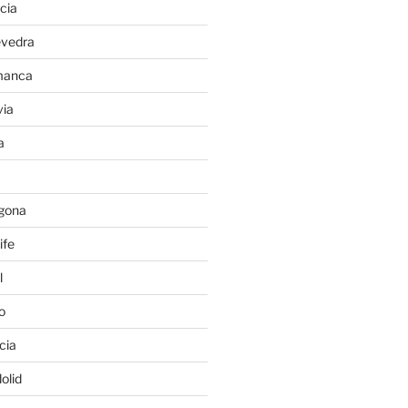
cia
evedra
manca
ia
a
gona
ife
l
o
cia
olid