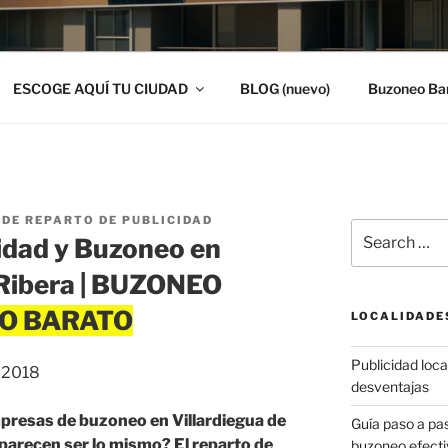
ESCOGE AQUÍ TU CIUDAD
BLOG (nuevo)
Buzoneo Ba
DE REPARTO DE PUBLICIDAD
Search
idad y Buzoneo en
for:
a Ribera | BUZONEO
LOCALIDADE
Publicidad local
, 2018
desventajas
presas de buzoneo en Villardiegua de
Guía paso a p
s parecen ser lo mismo? El reparto de
buzoneo efecti