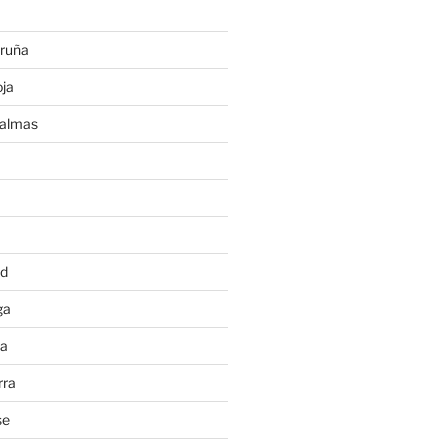
ruña
ja
Palmas
a
id
ga
ia
rra
se