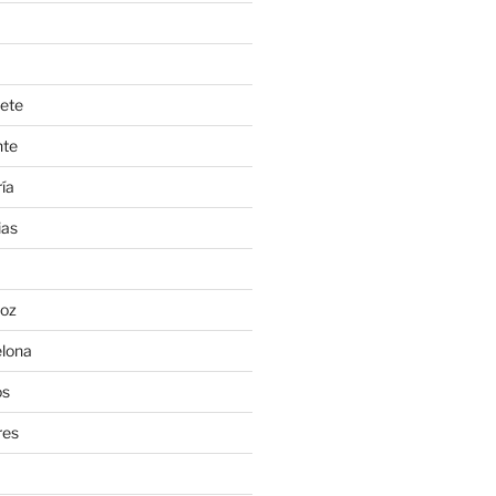
ete
nte
ía
ias
oz
lona
os
res