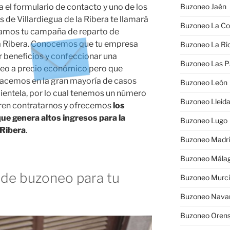
na el formulario de contacto y uno de los
Buzoneo Jaén
s de Villardiegua de la Ribera te llamará
Buzoneo La Co
íamos tu campaña de reparto de
 la Ribera. Conocemos que tu empresa
Buzoneo La Rio
r beneficios y confeccionar una
Buzoneo Las 
neo a precio económico pero que
hacemos en la gran mayoría de casos
Buzoneo León
lientela, por lo cual tenemos un número
Buzoneo Lleid
ren contratarnos y ofrecemos
los
ue genera altos ingresos para la
Buzoneo Lugo
 Ribera
.
Buzoneo Madr
Buzoneo Mála
de buzoneo para tu
Buzoneo Murc
Buzoneo Nava
Buzoneo Oren