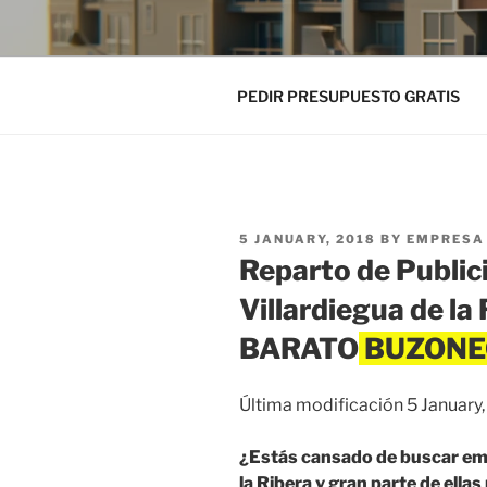
PEDIR PRESUPUESTO GRATIS
POSTED
5 JANUARY, 2018
BY
EMPRESA 
ON
Reparto de Public
Villardiegua de l
BARATO
Última modificación 5 January
¿Estás cansado de buscar em
la Ribera y gran parte de ella