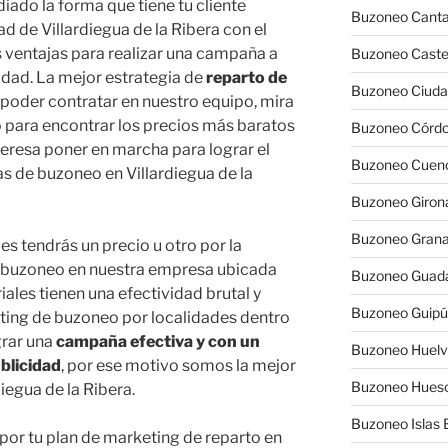
diado la forma que tiene tu cliente
Buzoneo Canta
ad de Villardiegua de la Ribera con el
s ventajas para realizar una campaña a
Buzoneo Caste
idad. La mejor estrategia de
reparto de
Buzoneo Ciuda
 poder contratar en nuestro equipo, mira
o para encontrar los precios más baratos
Buzoneo Córd
nteresa poner en marcha para lograr el
Buzoneo Cuen
 de buzoneo en Villardiegua de la
Buzoneo Giron
Buzoneo Gran
 tendrás un precio u otro por la
e buzoneo en nuestra empresa ubicada
Buzoneo Guada
iales tienen una efectividad brutal y
Buzoneo Guip
ting de buzoneo por localidades dentro
ograr una
campaña efectiva y con un
Buzoneo Huel
blicidad
, por ese motivo somos la mejor
Buzoneo Hues
egua de la Ribera.
Buzoneo Islas 
por tu plan de marketing de reparto en