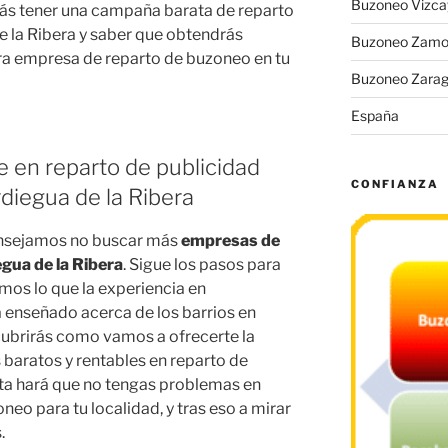
Buzoneo Vizca
rás tener una campaña barata de reparto
de la Ribera y saber que obtendrás
Buzoneo Zamo
ra empresa de reparto de buzoneo en tu
Buzoneo Zara
España
e en reparto de publicidad
CONFIANZA
rdiegua de la Ribera
onsejamos no buscar más
empresas de
egua de la Ribera
. Sigue los pasos para
emos lo que la experiencia en
a enseñado acerca de los barrios en
scubrirás como vamos a ofrecerte la
 baratos y rentables en reparto de
rta hará que no tengas problemas en
eo para tu localidad, y tras eso a mirar
.