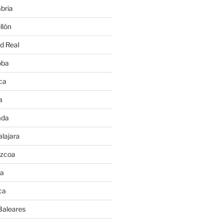
bria
llón
d Real
oba
ca
a
ada
lajara
úzcoa
va
ca
Baleares