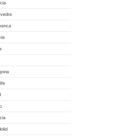
cia
evedra
manca
ia
a
gona
ife
l
o
cia
olid