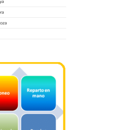
ya
ra
goza