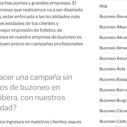
 muchas pymes y grandes empresas. El
blog
presas que realizamos va a ser diseñada
 estar enfocada a las localidades más
Buzoneo Álava
ecesidades de tus clientes y
Buzoneo Albac
ejor impresión de folletos de
fianza en nuestra empresa de buzoneo es
Buzoneo Alica
y buen precio en campañas profesionales
Buzoneo Almer
Buzoneo Astur
Buzoneo Ávila
hacer una campaña sin
Buzoneo Badaj
dos de buzoneo en
Buzoneo Barce
Ribera, con nuestros
Buzoneo Burg
idad?
Buzoneo Cáce
Buzoneo Cádiz
os ingresos en nuestros clientes, esa es