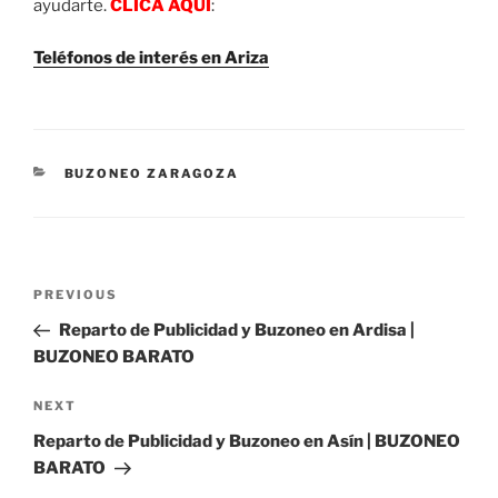
ayudarte.
CLICA AQUÍ
:
Teléfonos de interés en Ariza
CATEGORIES
BUZONEO ZARAGOZA
Post
Previous
PREVIOUS
navigation
Post
Reparto de Publicidad y Buzoneo en Ardisa |
BUZONEO BARATO
Next
NEXT
Post
Reparto de Publicidad y Buzoneo en Asín | BUZONEO
BARATO