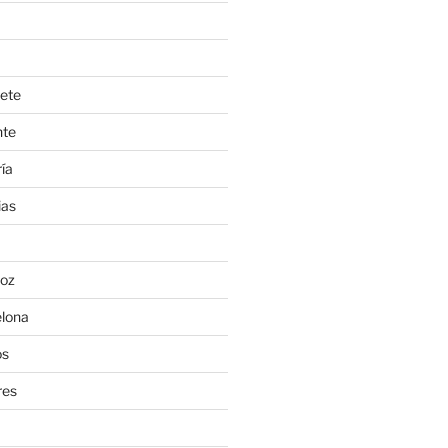
ete
nte
ía
ias
oz
lona
os
res