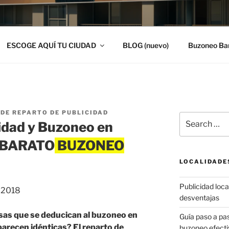
ESCOGE AQUÍ TU CIUDAD
BLOG (nuevo)
Buzoneo Ba
DE REPARTO DE PUBLICIDAD
Search
idad y Buzoneo en
for:
O BARATO
LOCALIDADE
Publicidad local
, 2018
desventajas
sas que se deducican al buzoneo en
Guía paso a p
 parecen idénticas? El reparto de
buzoneo efecti