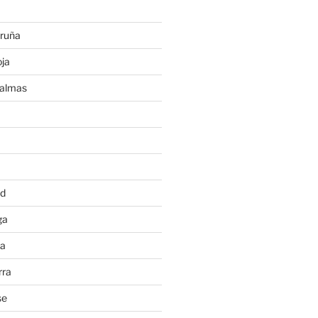
ruña
ja
Palmas
a
id
ga
ia
rra
se