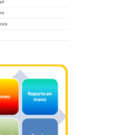
ya
ra
goza