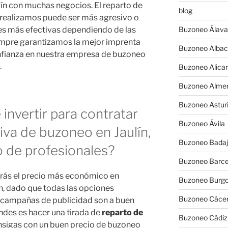
ín con muchas negocios. El reparto de
blog
realizamos puede ser más agresivo o
des más efectivas dependiendo de las
Buzoneo Álava
iempre garantizamos la mejor imprenta
Buzoneo Albac
onfianza en nuestra empresa de buzoneo
.
Buzoneo Alica
Buzoneo Almer
Buzoneo Astur
invertir para contratar
Buzoneo Ávila
va de buzoneo en Jaulín,
Buzoneo Badaj
 de profesionales?
Buzoneo Barce
rás el precio más económico en
Buzoneo Burg
, dado que todas las opciones
Buzoneo Cáce
 campañas de publicidad son a buen
endes es hacer una tirada de
reparto de
Buzoneo Cádiz
nsigas con un buen precio de buzoneo