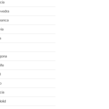
cia
evedra
manca
ia
a
gona
ife
l
o
cia
olid