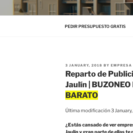
PEDIR PRESUPUESTO GRATIS
POSTED
3 JANUARY, 2018
BY
EMPRESA 
ON
Reparto de Public
Jaulín | BUZONE
Última modificación 3 January
¿Estás cansado de ver empre
Jaulín y gran parte de ellas te