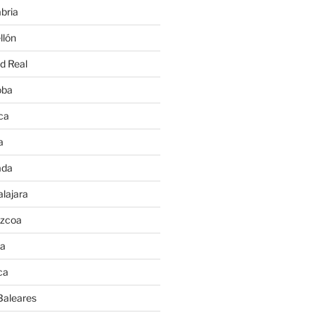
bria
llón
d Real
oba
ca
a
ada
lajara
úzcoa
va
ca
Baleares