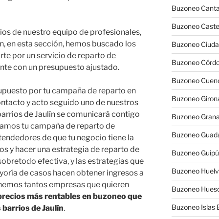
Buzoneo Canta
Buzoneo Caste
cios de nuestro equipo de profesionales,
n, en esta sección, hemos buscado los
Buzoneo Ciuda
rte por un servicio de reparto de
Buzoneo Córd
ente con un presupuesto ajustado.
Buzoneo Cuen
supuesto por tu campaña de reparto en
Buzoneo Giron
contacto y acto seguido uno de nuestros
barrios de Jaulín se comunicará contigo
Buzoneo Gran
íamos tu campaña de reparto de
Buzoneo Guada
tendedores de que tu negocio tiene la
os y hacer una estrategia de reparto de
Buzoneo Guip
obretodo efectiva, y las estrategias que
Buzoneo Huel
oría de casos hacen obtener ingresos a
 tenemos tantos empresas que quieren
Buzoneo Hues
 precios más rentables en buzoneo que
Buzoneo Islas 
 barrios de Jaulín
.